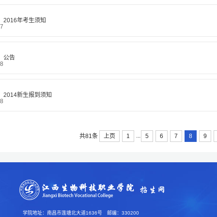
2016年考生须知
07
公告
08
2014新生报到须知
08
...
上页
1
5
6
7
8
9
共81条
学院地址：南昌市莲塘北大道1636号 邮编：330200